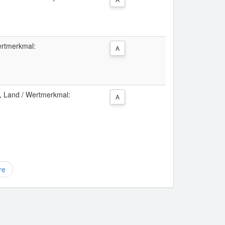
ertmerkmal:
A
 Land / Wertmerkmal:
A
re