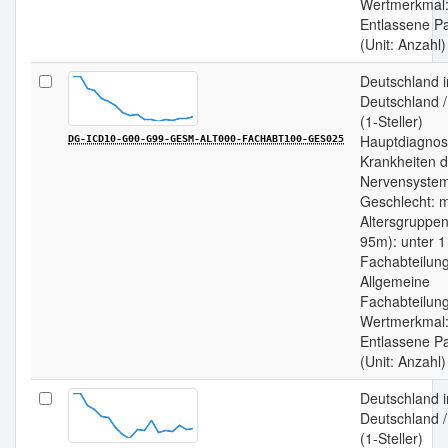
Wertmerkmal
Entlassene Pa
(Unit: Anzahl)
Deutschland 
Deutschland 
(1-Steller)
Hauptdiagnos
DG-ICD10-G00-G99-GESM-ALT000-FACHABT100-GES025
Krankheiten 
Nervensystem
Geschlecht: m
Altersgruppen
95m): unter 1
Fachabteilun
Allgemeine
Fachabteilung
Wertmerkmal
Entlassene Pa
(Unit: Anzahl)
Deutschland 
Deutschland 
(1-Steller)