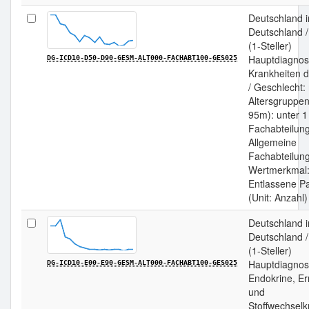
Deutschland 
Deutschland 
(1-Steller)
Hauptdiagnos
DG-ICD10-D50-D90-GESM-ALT000-FACHABT100-GES025
Krankheiten d
/ Geschlecht:
Altersgruppen
95m): unter 1
Fachabteilun
Allgemeine
Fachabteilung
Wertmerkmal
Entlassene Pa
(Unit: Anzahl)
Deutschland 
Deutschland 
(1-Steller)
Hauptdiagnos
DG-ICD10-E00-E90-GESM-ALT000-FACHABT100-GES025
Endokrine, E
und
Stoffwechselk