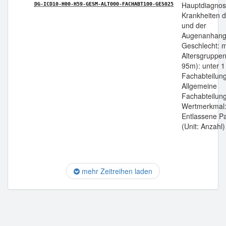
Hauptdiagnos
DG-ICD10-H00-H59-GESM-ALT000-FACHABT100-GES025
Krankheiten 
und der
Augenanhangs
Geschlecht: m
Altersgruppen
95m): unter 1
Fachabteilun
Allgemeine
Fachabteilung
Wertmerkmal
Entlassene Pa
(Unit: Anzahl)
mehr Zeitreihen laden