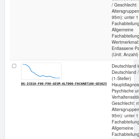
/ Geschlecht:
Altersgruppen
95m): unter 1
Fachabteilun
Allgemeine
Fachabteilung
Wertmerkmal
Entlassene Pa
(Unit: Anzahl)
Deutschland 
Deutschland 
(1-Steller)
Hauptdiagnos
DG-ICD10-F00-F99-GESM-ALT000-FACHABT100-GES025
Psychische u
Verhaltensstö
Geschlecht: m
Altersgruppen
95m): unter 1
Fachabteilun
Allgemeine
Fachabteilung