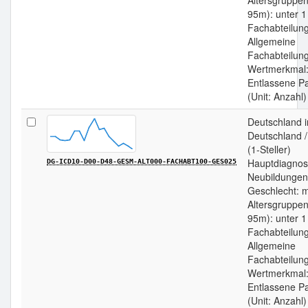
Altersgruppen
95m): unter 1
Fachabteilun
Allgemeine
Fachabteilung
Wertmerkmal
Entlassene Pa
(Unit: Anzahl)
Deutschland 
Deutschland 
(1-Steller)
Hauptdiagnos
DG-ICD10-D00-D48-GESM-ALT000-FACHABT100-GES025
Neubildungen
Geschlecht: m
Altersgruppen
95m): unter 1
Fachabteilun
Allgemeine
Fachabteilung
Wertmerkmal
Entlassene Pa
(Unit: Anzahl)