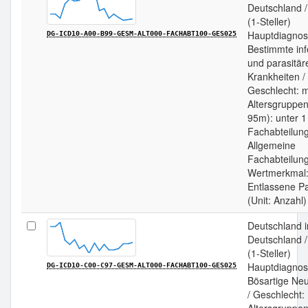
Deutschland 
(1-Steller)
Hauptdiagnos
DG-ICD10-A00-B99-GESM-ALT000-FACHABT100-GES025
Bestimmte inf
und parasitär
Krankheiten /
Geschlecht: m
Altersgruppen
95m): unter 1
Fachabteilun
Allgemeine
Fachabteilung
Wertmerkmal
Entlassene Pa
(Unit: Anzahl)
Deutschland 
Deutschland 
(1-Steller)
Hauptdiagnos
DG-ICD10-C00-C97-GESM-ALT000-FACHABT100-GES025
Bösartige Ne
/ Geschlecht: