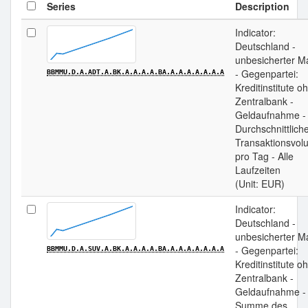
Series
Description
Indicator:
Deutschland -
unbesicherter M
- Gegenpartei:
BBMMU.D.A.ADT.A.BK.A.A.A.A.BA.A.A.A.A.A.A.A
Kreditinstitute o
Zentralbank -
Geldaufnahme -
Durchschnittlich
Transaktionsvo
pro Tag - Alle
Laufzeiten
(Unit: EUR)
Indicator:
Deutschland -
unbesicherter M
- Gegenpartei:
BBMMU.D.A.SUV.A.BK.A.A.A.A.BA.A.A.A.A.A.A.A
Kreditinstitute o
Zentralbank -
Geldaufnahme -
Summe des