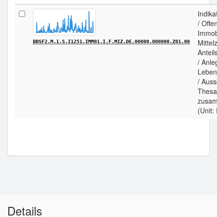
Indika
/ Offe
Immobi
Mittel
BBSF2.M.1.S.I1251.IMM01.I.F.MIZ.DE.00000.000000.Z01.00
Anteil
/ Anle
Leben
/ Aus
Thesa
zusa
(Unit:
Details