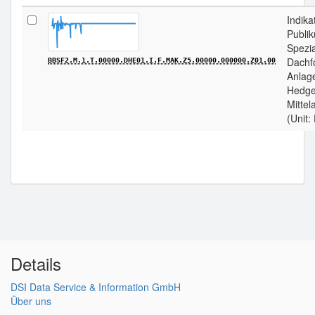
Indika
Publi
Spezia
Dachf
BBSF2.M.1.T.00000.DHE01.I.F.MAK.Z5.00000.000000.Z01.00
Anlag
Hedge
Mitte
(Unit:
Details
DSI Data Service & Information GmbH
Über uns