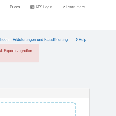
Prices
ATS Login
Learn more
oden, Erläuterungen und Klassifizierung
Help
. Export) zugreifen