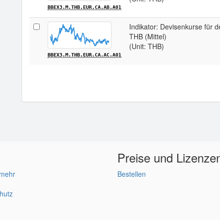
BBEX3.M.THB.EUR.CA.AB.A01
Indikator: Devisenkurse für d
THB (Mittel)
(Unit: THB)
BBEX3.M.THB.EUR.CA.AC.A01
Preise und Lizenze
 mehr
Bestellen
hutz