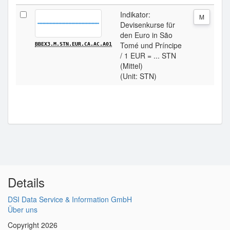
Indikator:
M
Devisenkurse für
den Euro in São
Tomé und Príncipe
BBEX3.M.STN.EUR.CA.AC.A01
/ 1 EUR = ... STN
(Mittel)
(Unit: STN)
Details
DSI Data Service & Information GmbH
Über uns
Copyright 2026