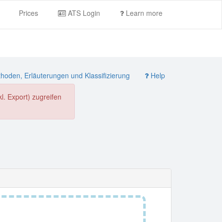
Prices
ATS Login
Learn more
oden, Erläuterungen und Klassifizierung
Help
. Export) zugreifen