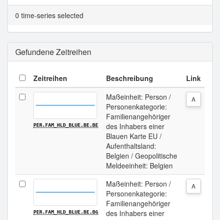
Tabellenansicht.
0 time-series selected
Gefundene Zeitreihen
Zeitreihen
Beschreibung
Link
Maßeinheit: Person /
A
Personenkategorie:
Familienangehöriger
des Inhabers einer
PER.FAM_HLD_BLUE.BE.BE
Blauen Karte EU /
Aufenthaltsland:
Belgien / Geopolitische
Meldeeinheit: Belgien
Maßeinheit: Person /
A
Personenkategorie:
Familienangehöriger
des Inhabers einer
PER.FAM_HLD_BLUE.BE.BG