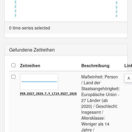
Tabellenansicht.
0 time-series selected
Gefundene Zeitreihen
Zeitreihen
Beschreibung
Lin
Maßeinheit: Person
A
/ Land der
Staatsangehörigkeit:
Europäische Union -
PER.EU27_2020.T.Y_LT14.EU27_2020
27 Länder (ab
2020) / Geschlecht:
Insgesamt /
Altersklasse:
Weniger als 14
Jahre /