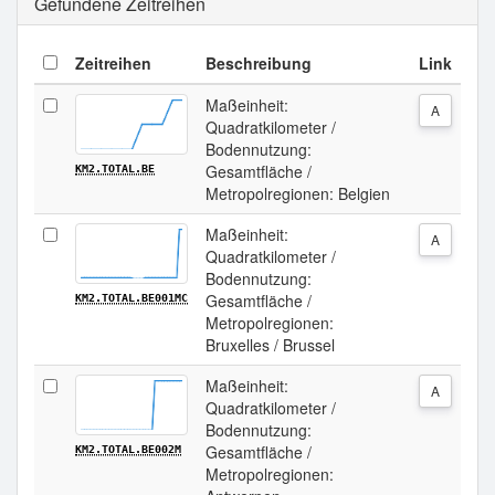
Gefundene Zeitreihen
Zeitreihen
Beschreibung
Link
Maßeinheit:
A
Quadratkilometer /
Bodennutzung:
Gesamtfläche /
KM2.TOTAL.BE
Metropolregionen: Belgien
Maßeinheit:
A
Quadratkilometer /
Bodennutzung:
Gesamtfläche /
KM2.TOTAL.BE001MC
Metropolregionen:
Bruxelles / Brussel
Maßeinheit:
A
Quadratkilometer /
Bodennutzung:
Gesamtfläche /
KM2.TOTAL.BE002M
Metropolregionen: