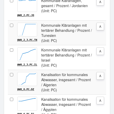
Kommunale Kläranlagen,
A
gesamt / Prozent / Jordanien
(Unit: PC)
WW0_2.PC.JO
Kommunale Kläranlagen mit
A
tertiärer Behandlung / Prozent /
Tunesien
(Unit: PC)
WW0_2_3.PC.TN
Kommunale Kläranlagen mit
A
tertiärer Behandlung / Prozent /
Israel
(Unit: PC)
WW0_2_3.PC.IL
Kanalisation für kommunales
A
Abwasser, insgesamt / Prozent
/ Algerien
(Unit: PC)
WW0_6.PC.DZ
Kanalisation für kommunales
A
Abwasser, insgesamt / Prozent
/ Ägypten
WW0_6.PC.EG