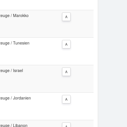
gzeuge / Marokko
A
zeuge / Tunesien
A
euge / Israel
A
zeuge / Jordanien
A
zeuge / Libanon
A