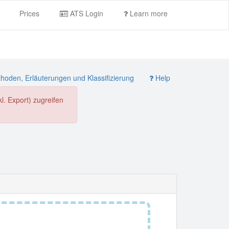
Prices
ATS Login
Learn more
oden, Erläuterungen und Klassifizierung
Help
. Export) zugreifen