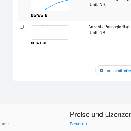
(Unit: NR)
NR.PAS.LB
Anzahl / Passagierflug
(Unit: NR)
NR.PAS.PS
mehr Zeitreih
Preise und Lizenze
 mehr
Bestellen