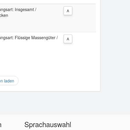
ngsart: Insgesamt /
A
cken
ngsart: Flüssige Massengüter /
A
en laden
n
Sprachauswahl