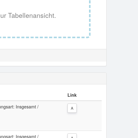
ur Tabellenansicht.
Link
ngsart: Insgesamt /
A
ngsart: Insgesamt /
A