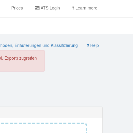
Prices
ATS Login
Learn more
oden, Erläuterungen und Klassifizierung
Help
. Export) zugreifen