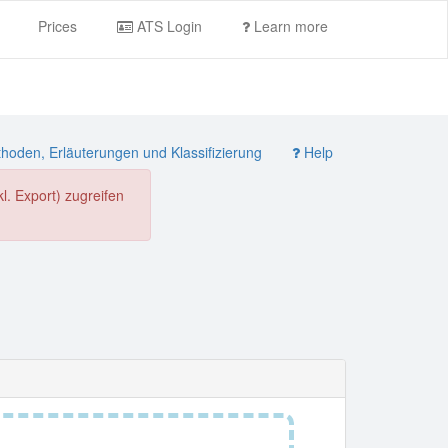
Prices
ATS Login
Learn more
oden, Erläuterungen und Klassifizierung
Help
. Export) zugreifen