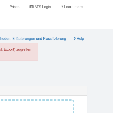
Prices
ATS Login
Learn more
oden, Erläuterungen und Klassifizierung
Help
. Export) zugreifen