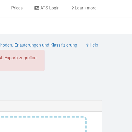
Prices
ATS Login
Learn more
oden, Erläuterungen und Klassifizierung
Help
. Export) zugreifen