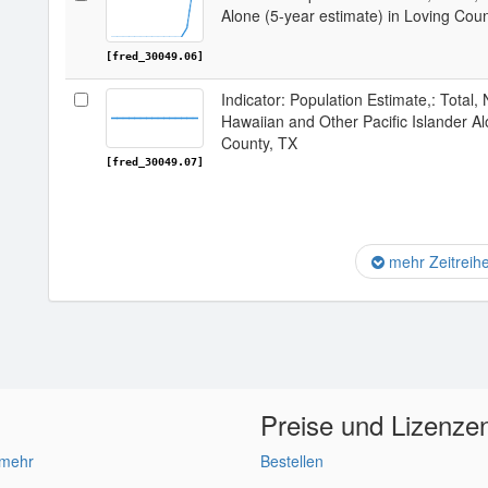
Alone (5-year estimate) in Loving Cou
[fred_30049.06]
Indicator: Population Estimate,: Total, 
Hawaiian and Other Pacific Islander Al
County, TX
[fred_30049.07]
mehr Zeitreih
Preise und Lizenze
 mehr
Bestellen