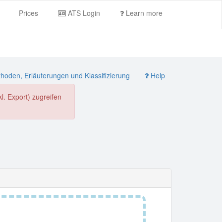
Prices
ATS Login
Learn more
oden, Erläuterungen und Klassifizierung
Help
. Export) zugreifen