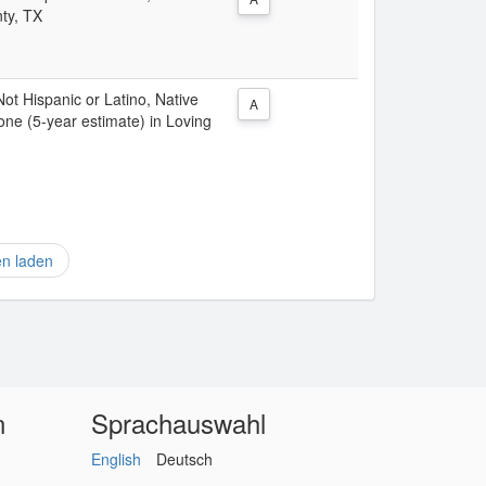
nty, TX
Not Hispanic or Latino, Native
A
one (5-year estimate) in Loving
en laden
n
Sprachauswahl
English
Deutsch