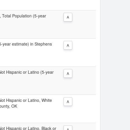
, Total Population (5-year
A
(5-year estimate) in Stephens
A
 Not Hispanic or Latino (5-year
A
 Not Hispanic or Latino, White
A
ounty, OK
Not Hispanic or Latino, Black or
A