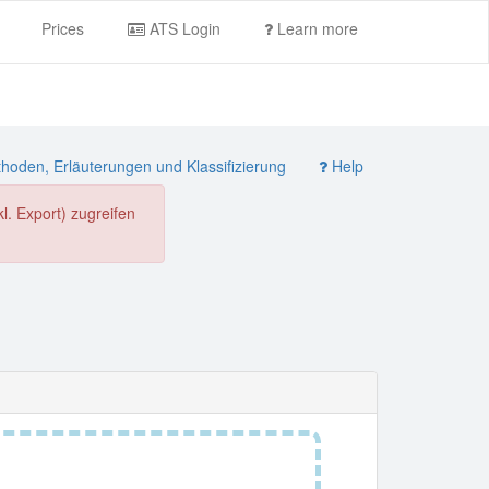
Prices
ATS Login
Learn more
oden, Erläuterungen und Klassifizierung
Help
. Export) zugreifen