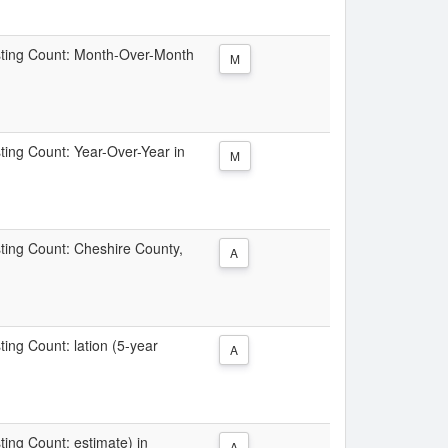
Listing Count: Month-Over-Month
M
sting Count: Year-Over-Year in
M
isting Count: Cheshire County,
A
ting Count: lation (5-year
A
sting Count: estimate) in
A