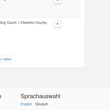
sting Count: r Cheshire County,
A
en laden
n
Sprachauswahl
English
Deutsch