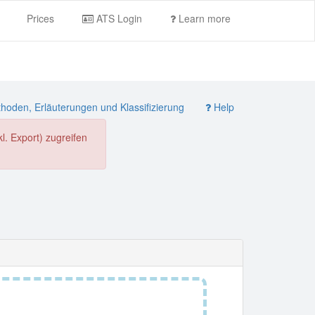
Prices
ATS Login
Learn more
oden, Erläuterungen und Klassifizierung
Help
. Export) zugreifen