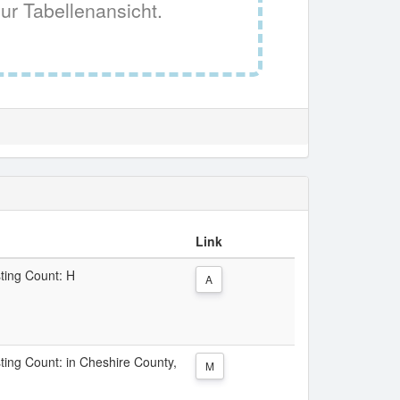
ur Tabellenansicht.
Link
sting Count: H
A
sting Count: in Cheshire County,
M