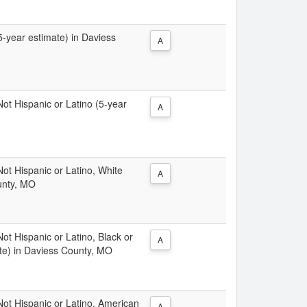
(5-year estimate) in Daviess
A
 Not Hispanic or Latino (5-year
A
 Not Hispanic or Latino, White
A
unty, MO
Not Hispanic or Latino, Black or
A
te) in Daviess County, MO
 Not Hispanic or Latino, American
A