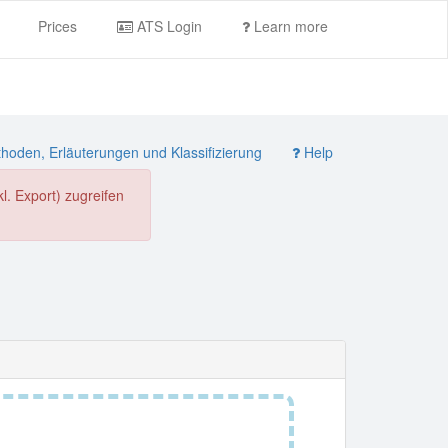
Prices
ATS Login
Learn more
oden, Erläuterungen und Klassifizierung
Help
. Export) zugreifen