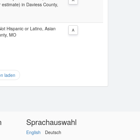
 estimate) in Daviess County,
 Not Hispanic or Latino, Asian
A
unty, MO
en laden
n
Sprachauswahl
English
Deutsch