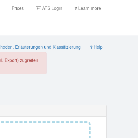
Prices
ATS Login
Learn more
oden, Erläuterungen und Klassifizierung
Help
. Export) zugreifen