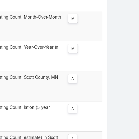
Listing Count: Month-Over-Month
M
isting Count: Year-Over-Year in
M
isting Count: Scott County, MN
A
sting Count: lation (5-year
A
sting Count: estimate) in Scott
A