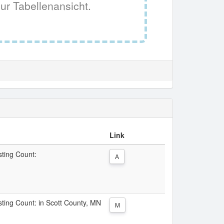
ur Tabellenansicht.
Link
sting Count:
A
isting Count: in Scott County, MN
M