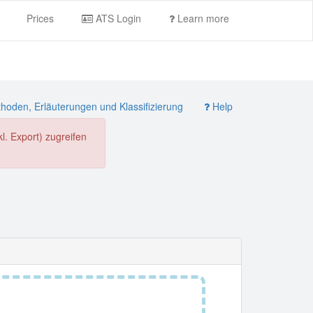
Prices
ATS Login
Learn more
oden, Erläuterungen und Klassifizierung
Help
. Export) zugreifen