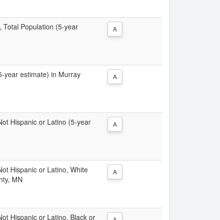
, Total Population (5-year
A
(5-year estimate) in Murray
A
 Not Hispanic or Latino (5-year
A
 Not Hispanic or Latino, White
A
nty, MN
Not Hispanic or Latino, Black or
A