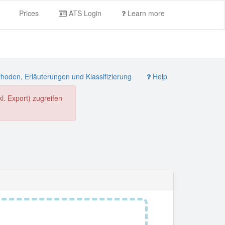
Prices
ATS Login
Learn more
oden, Erläuterungen und Klassifizierung
Help
. Export) zugreifen