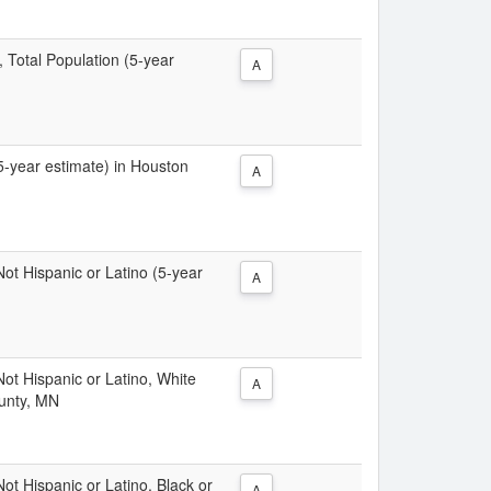
, Total Population (5-year
A
(5-year estimate) in Houston
A
 Not Hispanic or Latino (5-year
A
 Not Hispanic or Latino, White
A
ounty, MN
Not Hispanic or Latino, Black or
A