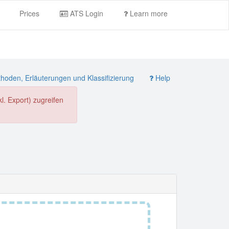
Prices
ATS Login
Learn more
oden, Erläuterungen und Klassifizierung
Help
. Export) zugreifen