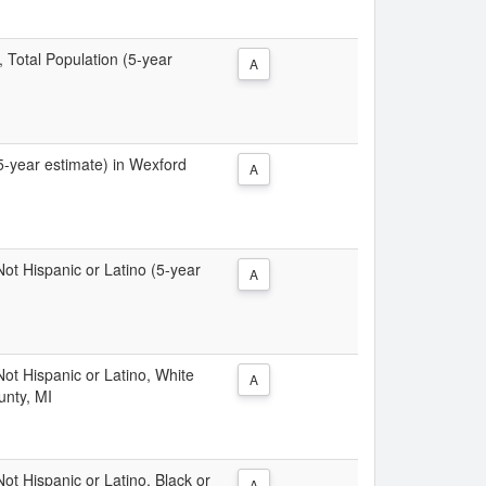
, Total Population (5-year
A
(5-year estimate) in Wexford
A
 Not Hispanic or Latino (5-year
A
 Not Hispanic or Latino, White
A
unty, MI
Not Hispanic or Latino, Black or
A