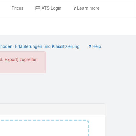
Prices
ATS Login
Learn more
oden, Erläuterungen und Klassifizierung
Help
. Export) zugreifen