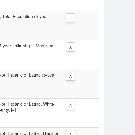
, Total Population (5-year
A
(5-year estimate) in Manistee
A
 Not Hispanic or Latino (5-year
A
 Not Hispanic or Latino, White
A
ounty, MI
Not Hispanic or Latino, Black or
A