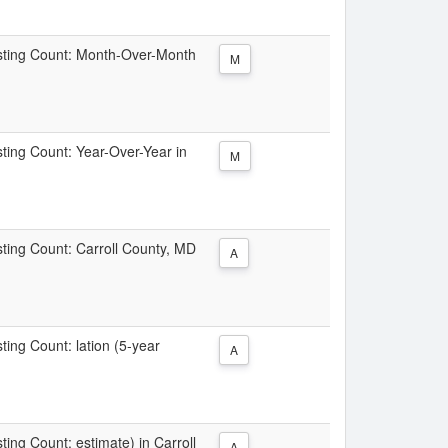
Listing Count: Month-Over-Month
M
isting Count: Year-Over-Year in
M
isting Count: Carroll County, MD
A
sting Count: lation (5-year
A
sting Count: estimate) in Carroll
A