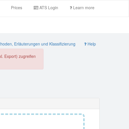
Prices
ATS Login
Learn more
oden, Erläuterungen und Klassifizierung
Help
. Export) zugreifen