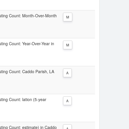
Listing Count: Month-Over-Month
M
isting Count: Year-Over-Year in
M
isting Count: Caddo Parish, LA
A
sting Count: lation (5-year
A
isting Count: estimate) in Caddo
A