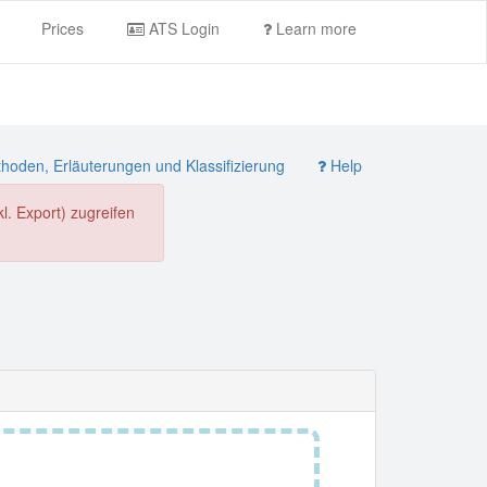
Prices
ATS Login
Learn more
oden, Erläuterungen und Klassifizierung
Help
. Export) zugreifen