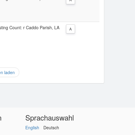
isting Count: r Caddo Parish, LA
A
en laden
n
Sprachauswahl
English
Deutsch