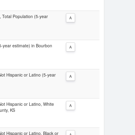
, Total Population (5-year
A
(5-year estimate) in Bourbon
A
 Not Hispanic or Latino (5-year
A
 Not Hispanic or Latino, White
A
unty, KS
Not Hispanic or Latino, Black or
A