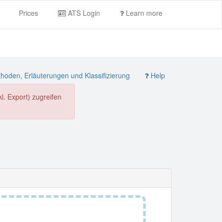
Prices
ATS Login
Learn more
oden, Erläuterungen und Klassifizierung
Help
. Export) zugreifen