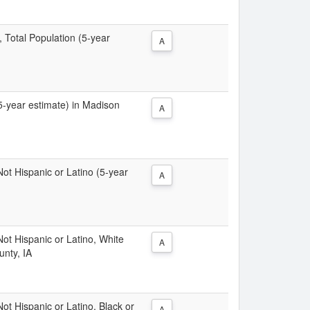
, Total Population (5-year
A
(5-year estimate) in Madison
A
 Not Hispanic or Latino (5-year
A
 Not Hispanic or Latino, White
A
unty, IA
Not Hispanic or Latino, Black or
A