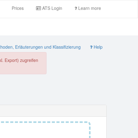
Prices
ATS Login
Learn more
oden, Erläuterungen und Klassifizierung
Help
. Export) zugreifen