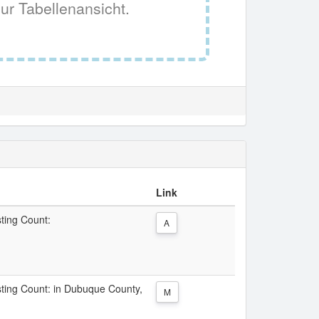
ur Tabellenansicht.
Link
sting Count:
A
isting Count: in Dubuque County,
M