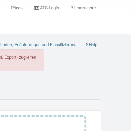
Prices
ATS Login
Learn more
oden, Erläuterungen und Klassifizierung
Help
. Export) zugreifen