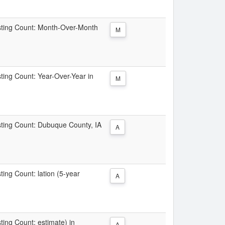
Listing Count: Month-Over-Month
M
sting Count: Year-Over-Year in
M
isting Count: Dubuque County, IA
A
sting Count: lation (5-year
A
sting Count: estimate) in
A