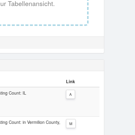
ur Tabellenansicht.
Link
sting Count: IL
A
sting Count: in Vermilion County,
M