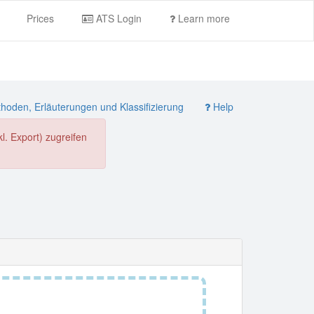
Prices
ATS Login
Learn more
oden, Erläuterungen und Klassifizierung
Help
. Export) zugreifen