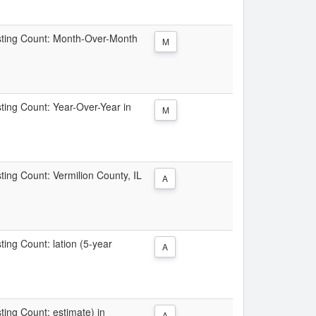
Listing Count: Month-Over-Month
M
sting Count: Year-Over-Year in
M
sting Count: Vermilion County, IL
A
sting Count: lation (5-year
A
sting Count: estimate) in
A