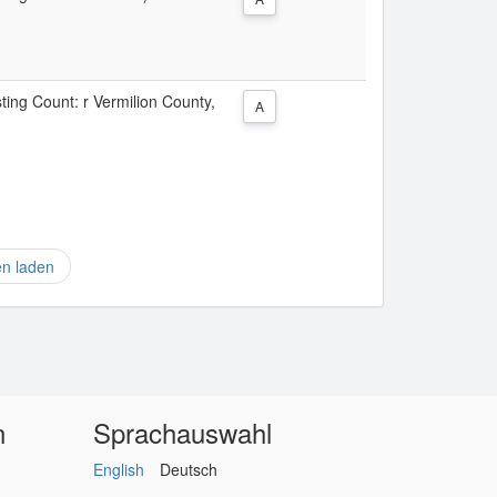
sting Count: r Vermilion County,
A
en laden
n
Sprachauswahl
English
Deutsch