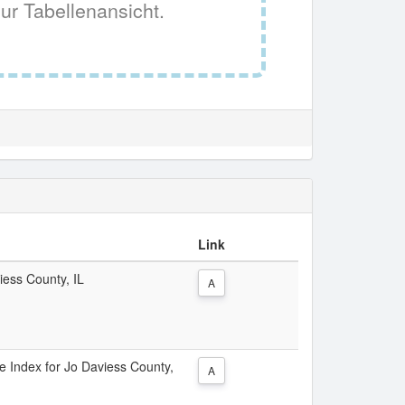
ur Tabellenansicht.
Link
iess County, IL
A
ce Index for Jo Daviess County,
A