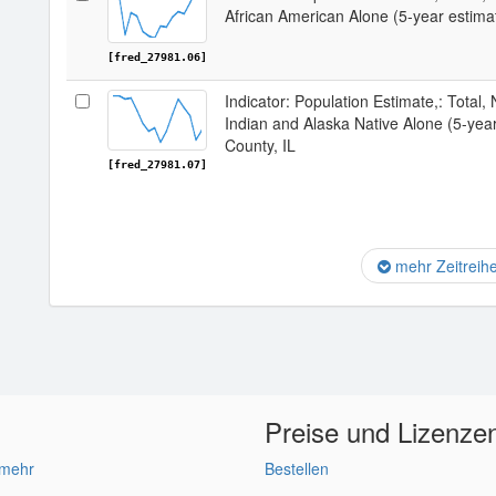
African American Alone (5-year estimat
[fred_27981.06]
Indicator: Population Estimate,: Total,
Indian and Alaska Native Alone (5-year
County, IL
[fred_27981.07]
mehr Zeitreih
Preise und Lizenze
 mehr
Bestellen