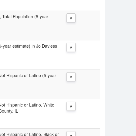
, Total Population (5-year
A
(5-year estimate) in Jo Daviess
A
 Not Hispanic or Latino (5-year
A
 Not Hispanic or Latino, White
A
County, IL
Not Hispanic or Latino, Black or
A