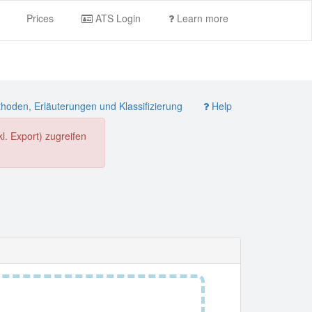
Prices
ATS Login
Learn more
oden, Erläuterungen und Klassifizierung
Help
. Export) zugreifen