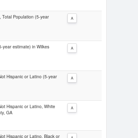
, Total Population (5-year
A
(5-year estimate) in Wilkes
A
 Not Hispanic or Latino (5-year
A
 Not Hispanic or Latino, White
A
nty, GA
Not Hispanic or Latino, Black or
A