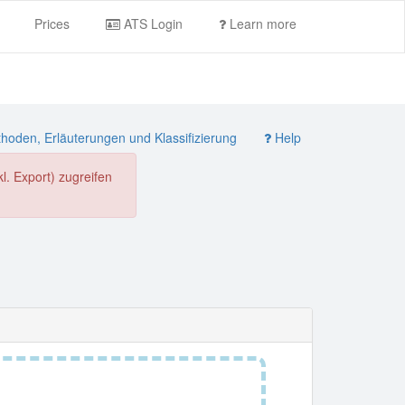
Prices
ATS Login
Learn more
oden, Erläuterungen und Klassifizierung
Help
. Export) zugreifen