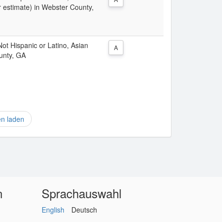
r estimate) in Webster County,
 Not Hispanic or Latino, Asian
A
unty, GA
en laden
n
Sprachauswahl
English
Deutsch