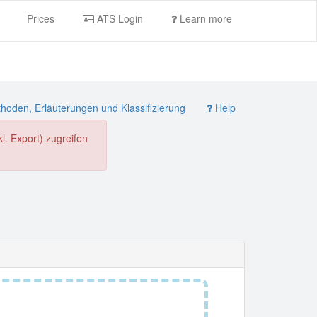
Prices
ATS Login
Learn more
oden, Erläuterungen und Klassifizierung
Help
. Export) zugreifen