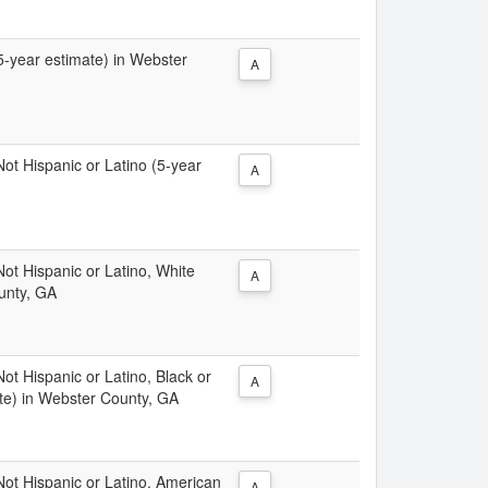
(5-year estimate) in Webster
A
 Not Hispanic or Latino (5-year
A
 Not Hispanic or Latino, White
A
unty, GA
Not Hispanic or Latino, Black or
A
te) in Webster County, GA
 Not Hispanic or Latino, American
A