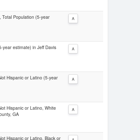
, Total Population (5-year
A
5-year estimate) in Jeff Davis
A
 Not Hispanic or Latino (5-year
A
 Not Hispanic or Latino, White
A
County, GA
Not Hispanic or Latino, Black or
A