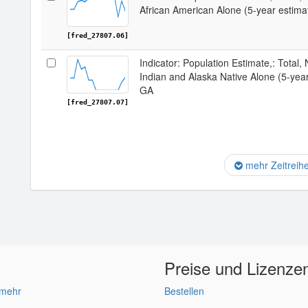
African American Alone (5-year estimat
[fred_27807.06]
Indicator: Population Estimate,: Total,
Indian and Alaska Native Alone (5-year
GA
[fred_27807.07]
mehr Zeitreih
Preise und Lizenze
 mehr
Bestellen