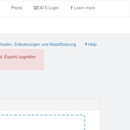
Prices
ATS Login
Learn more
oden, Erläuterungen und Klassifizierung
Help
. Export) zugreifen