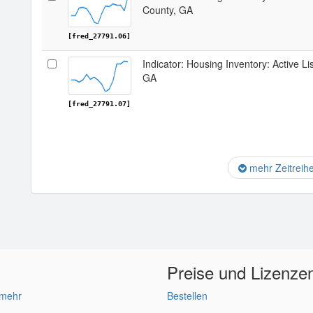
County, GA
[fred_27791.06]
Indicator: Housing Inventory: Active L
GA
[fred_27791.07]
mehr Zeitreih
Preise und Lizenze
 mehr
Bestellen