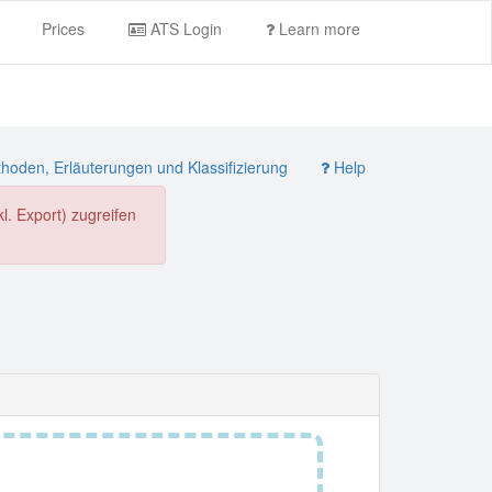
Prices
ATS Login
Learn more
oden, Erläuterungen und Klassifizierung
Help
. Export) zugreifen