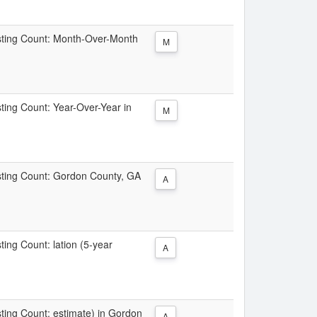
Listing Count: Month-Over-Month
M
sting Count: Year-Over-Year in
M
isting Count: Gordon County, GA
A
sting Count: lation (5-year
A
isting Count: estimate) in Gordon
A