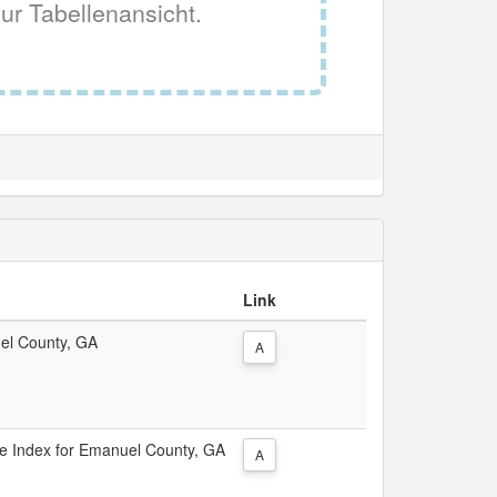
ur Tabellenansicht.
Link
uel County, GA
A
ice Index for Emanuel County, GA
A