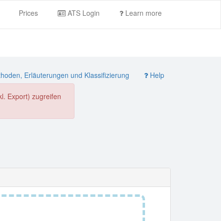
Prices
ATS Login
Learn more
oden, Erläuterungen und Klassifizierung
Help
. Export) zugreifen