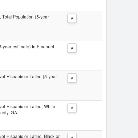
, Total Population (5-year
A
(5-year estimate) in Emanuel
A
 Not Hispanic or Latino (5-year
A
 Not Hispanic or Latino, White
A
ounty, GA
Not Hispanic or Latino, Black or
A