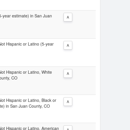
(5-year estimate) in San Juan
A
 Not Hispanic or Latino (5-year
A
 Not Hispanic or Latino, White
A
County, CO
Not Hispanic or Latino, Black or
A
te) in San Juan County, CO
 Not Hispanic or Latino, American
A