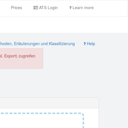
Prices
ATS Login
Learn more
oden, Erläuterungen und Klassifizierung
Help
. Export) zugreifen