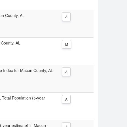
con County, AL
A
n County, AL
M
ice Index for Macon County, AL
A
, Total Population (5-year
A
(5-year estimate) in Macon
A