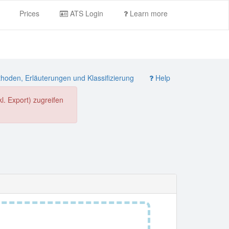
Prices
ATS Login
Learn more
oden, Erläuterungen und Klassifizierung
Help
. Export) zugreifen