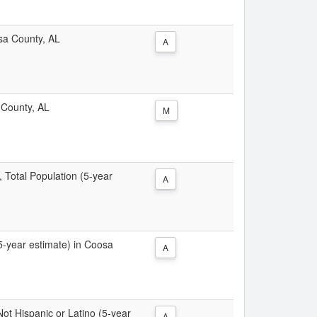
osa County, AL
A
 County, AL
M
, Total Population (5-year
A
(5-year estimate) in Coosa
A
 Not Hispanic or Latino (5-year
A