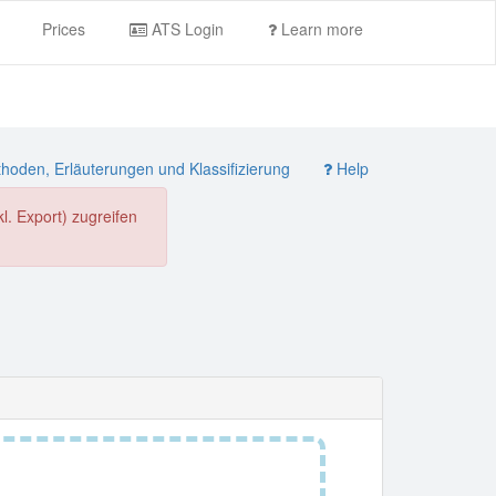
Prices
ATS Login
Learn more
oden, Erläuterungen und Klassifizierung
Help
. Export) zugreifen