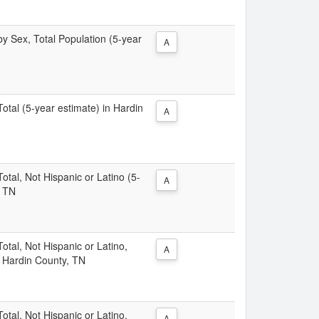
 by Sex, Total Population (5-year
A
Total (5-year estimate) in Hardin
A
Total, Not Hispanic or Latino (5-
A
, TN
Total, Not Hispanic or Latino,
A
n Hardin County, TN
Total, Not Hispanic or Latino,
A