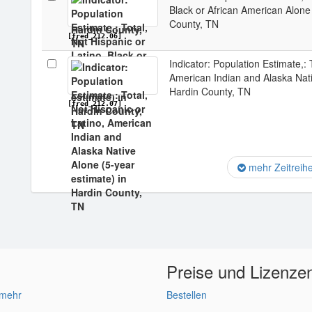
Black or African American Alone 
County, TN
[fred_212.06]
Indicator: Population Estimate,: 
American Indian and Alaska Nati
Hardin County, TN
[fred_212.07]
mehr Zeitreih
Preise und Lizenze
 mehr
Bestellen