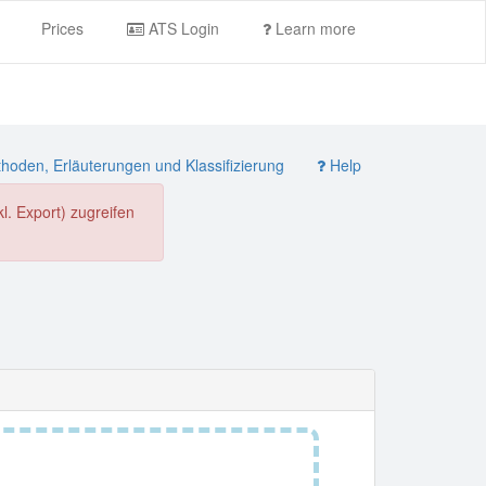
Prices
ATS Login
Learn more
oden, Erläuterungen und Klassifizierung
Help
. Export) zugreifen