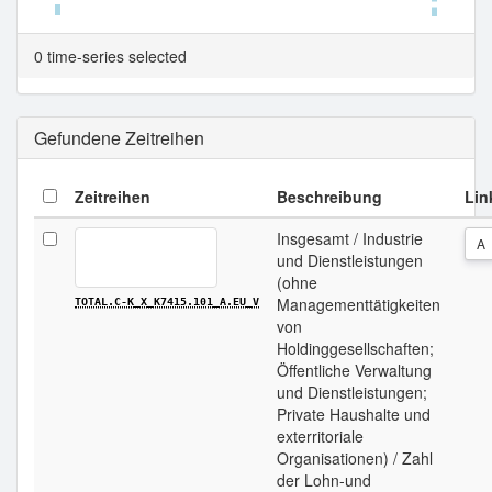
Tabellenansicht.
0 time-series selected
Gefundene Zeitreihen
Zeitreihen
Beschreibung
Lin
Insgesamt / Industrie
A
und Dienstleistungen
(ohne
Managementtätigkeiten
TOTAL.C-K_X_K7415.101_A.EU_V
von
Holdinggesellschaften;
Öffentliche Verwaltung
und Dienstleistungen;
Private Haushalte und
exterritoriale
Organisationen) / Zahl
der Lohn-und