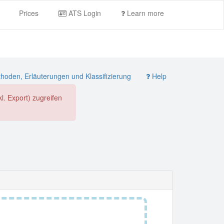
Prices
ATS Login
Learn more
oden, Erläuterungen und Klassifizierung
Help
. Export) zugreifen