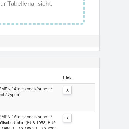
ur Tabellenansicht.
Link
N / Alle Handelsformen /
A
mt / Zypern
N / Alle Handelsformen /
A
opäische Union (EU6-1958, EU9-
-1986, EU15-1995, EU25-2004,