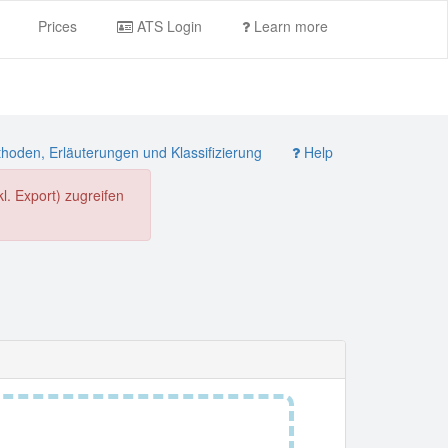
Prices
ATS Login
Learn more
oden, Erläuterungen und Klassifizierung
Help
. Export) zugreifen