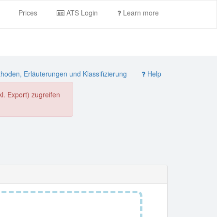
Prices
ATS Login
Learn more
oden, Erläuterungen und Klassifizierung
Help
. Export) zugreifen