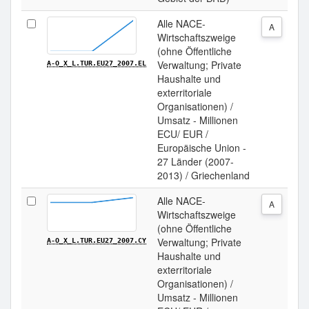
Alle NACE-
A
Wirtschaftszweige
(ohne Öffentliche
Verwaltung; Private
A-O_X_L.TUR.EU27_2007.EL
Haushalte und
exterritoriale
Organisationen) /
Umsatz - Millionen
ECU/ EUR /
Europäische Union -
27 Länder (2007-
2013) / Griechenland
Alle NACE-
A
Wirtschaftszweige
(ohne Öffentliche
Verwaltung; Private
A-O_X_L.TUR.EU27_2007.CY
Haushalte und
exterritoriale
Organisationen) /
Umsatz - Millionen