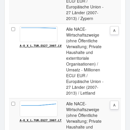
ECU/ EUR /
Europäische Union -
27 Länder (2007-
2013) / Zypern
Alle NACE-
A
Wirtschaftszweige
(ohne Öffentliche
Verwaltung; Private
A-O_X_L.TUR.EU27_2007.LV
Haushalte und
exterritoriale
Organisationen) /
Umsatz - Millionen
ECU/ EUR /
Europäische Union -
27 Länder (2007-
2013) / Lettland
Alle NACE-
A
Wirtschaftszweige
(ohne Öffentliche
Verwaltung; Private
A-O_X_L.TUR.EU27_2007.LT
Haushalte und