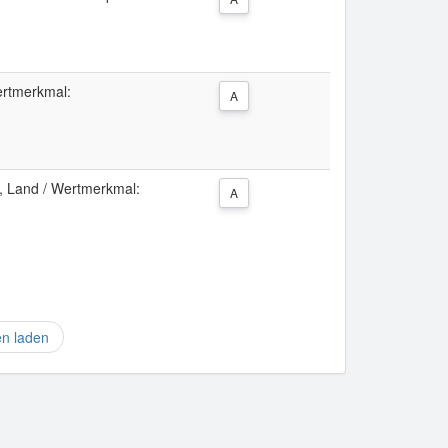
ertmerkmal:
A
 Land / Wertmerkmal:
A
en laden