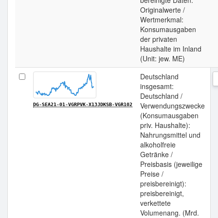
bereinigte Daten:
Originalwerte /
Wertmerkmal:
Konsumausgaben
der privaten
Haushalte im Inland
(Unit: jew. ME)
Deutschland
insgesamt:
Deutschland /
Verwendungszwecke
DG-SEA21-01-VGRPVK-X13JDKSB-VGR102
(Konsumausgaben
priv. Haushalte):
Nahrungsmittel und
alkoholfreie
Getränke /
Preisbasis (jeweilige
Preise /
preisbereinigt):
preisbereinigt,
verkettete
Volumenang. (Mrd.