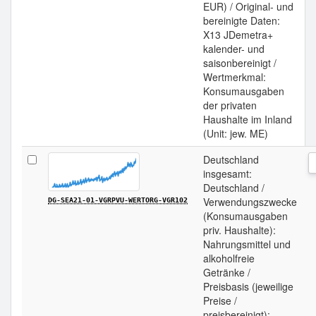
EUR) / Original- und
bereinigte Daten:
X13 JDemetra+
kalender- und
saisonbereinigt /
Wertmerkmal:
Konsumausgaben
der privaten
Haushalte im Inland
(Unit: jew. ME)
Deutschland
insgesamt:
Deutschland /
Verwendungszwecke
DG-SEA21-01-VGRPVU-WERTORG-VGR102
(Konsumausgaben
priv. Haushalte):
Nahrungsmittel und
alkoholfreie
Getränke /
Preisbasis (jeweilige
Preise /
preisbereinigt):