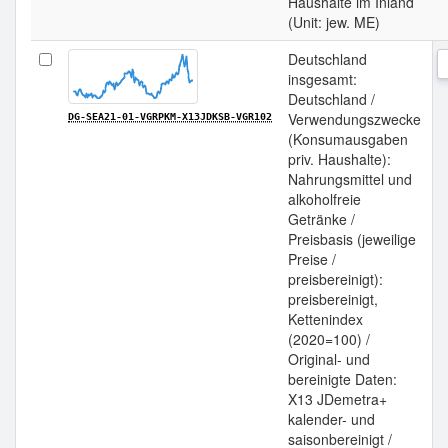
Haushalte im Inland
(Unit: jew. ME)
Deutschland
insgesamt:
Deutschland /
Verwendungszwecke
DG-SEA21-01-VGRPKM-X13JDKSB-VGR102
(Konsumausgaben
priv. Haushalte):
Nahrungsmittel und
alkoholfreie
Getränke /
Preisbasis (jeweilige
Preise /
preisbereinigt):
preisbereinigt,
Kettenindex
(2020=100) /
Original- und
bereinigte Daten:
X13 JDemetra+
kalender- und
saisonbereinigt /