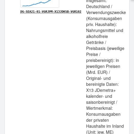
insgesamt:
Deutschland /
Verwendungszwecke
DG-SEA21-01-VGRJPM-X13JDKSB-VGR102
(Konsumausgaben
priv. Haushalte):
Nahrungsmittel und
alkoholfreie
Getränke /
Preisbasis (jeweilige
Preise /
preisbereinigt): in
jeweiligen Preisen
(Mrd. EUR) /
Original- und
bereinigte Daten:
X13 JDemetra+
kalender- und
saisonbereinigt /
Wertmerkmal:
Konsumausgaben
der privaten
Haushalte im Inland
(Unit: jew. ME)